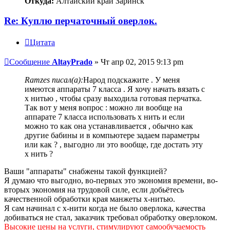
Откуда:
Алтайский край Заринск
Re: Куплю перчаточный оверлок.
Цитата
Сообщение
AltayPrado
»
Чт апр 02, 2015 9:13 pm
Ramzes писал(а):
Народ подскажите . У меня
имеются аппараты 7 класса . Я хочу начать вязать с
х нитью , чтобы сразу выходила готовая перчатка.
Так вот у меня вопрос : можно ли вообще на
аппарате 7 класса использовать х нить и если
можно то как она устанавливается , обычно как
другие бабины и в компьютере задаем параметры
или как ? , выгодно ли это вообще, где достать эту
х нить ?
Ваши "аппараты" снабжены такой функцией?
Я думаю что выгодно, во-первых это экономия времени, во-
вторых экономия на трудовой силе, если добьётесь
качественной обработки края манжеты х-нитью.
Я сам начинал с х-нити когда не было оверлока, качества
добиваться не стал, заказчик требовал обработку оверлоком.
Высокие цены на услуги, стимулируют самообучаемость