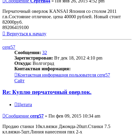
Сообщение
Сергей44
»
Пн янв 26, 2015 4:52 pm
Перчаточный оверлок KANSAI Япония со столом 2011
г.в.Состояние отличное. цена 40000 рублей. Новый стоит
82000руб.
89206419100
Вернуться к началу
cerg57
Сообщения:
32
Зарегистрирован:
Вт дек 18, 2012 4:10 pm
Откуда:
Волгоград
Контактная информация:
Контактная информация пользователя cerg57
Сайт
Re: Куплю перчаточный оверлок.
Цитата
Сообщение
cerg57
»
Пн фев 09, 2015 10:34 am
Продаю станки 10кл.вязки Джомда-20шт.Станки 7.5
кл.вязки-5шт.Линия нанесения пвх 2-х