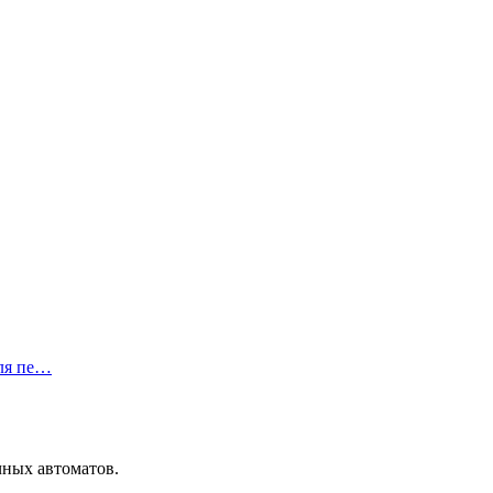
ля пе…
чных автоматов.